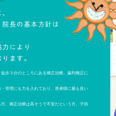
に、
う院長の基本方針は
、
協力により
おります。
り徒歩３分のところにある矯正治療、歯列矯正に
防・管理にも力を入れており、患者様に最も良い
る方、矯正治療は高そうで不安だという方、子供