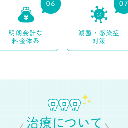
明朗会計な
減菌・感染症
料金体系
対策
治療について